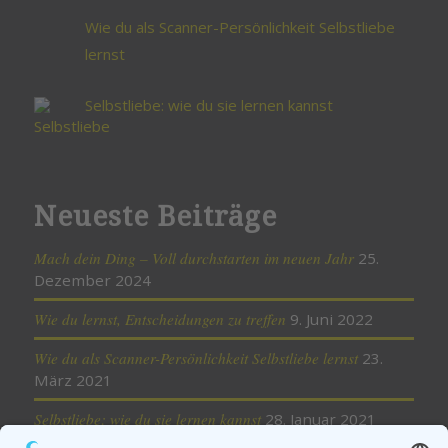
Wie du als Scanner-Persönlichkeit Selbstliebe
lernst
Selbstliebe: wie du sie lernen kannst
Neueste Beiträge
Mach dein Ding – Voll durchstarten im neuen Jahr
25.
Dezember 2024
Wie du lernst, Entscheidungen zu treffen
9. Juni 2022
Wie du als Scanner-Persönlichkeit Selbstliebe lernst
23.
März 2021
Selbstliebe: wie du sie lernen kannst
28. Januar 2021