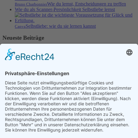
Wie du lernst, Entscheidungen zu treffen
Bruno Charbonnier
Wie du als Scanner-Persönlichkeit Selbstliebe lernst
Selbstliebe: wie du sie lernen kannst
Canva
Neueste Beiträge
Mach dein Ding – Voll durchstarten im neuen Jahr
25.
Dezember 2024
Wie du lernst, Entscheidungen zu treffen
9. Juni 2022
Wie du als Scanner-Persönlichkeit Selbstliebe lernst
23. März
2021
Selbstliebe: wie du sie lernen kannst
28. Januar 2021
Minimalismus – weniger ist mehr
18. November 2020
Cookie-Einstellungen
Kategorien
Mindset
Selbstliebe
Selbstverantwortung
Selbstvertrauen