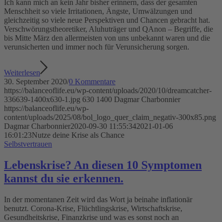
Ich kann mich an kein Jahr bisher erinnern, dass der gesamten
Menschheit so viele Irritationen, Ängste, Umwälzungen und
gleichzeitig so viele neue Perspektiven und Chancen gebracht hat.
Verschwörungstheoretiker, Aluhuträger und QAnon – Begriffe, die
bis Mitte März den allermeisten von uns unbekannt waren und die
verunsicherten und immer noch für Verunsicherung sorgen.
Weiterlesen
30. September 2020
/
0 Kommentare
https://balanceoflife.eu/wp-content/uploads/2020/10/dreamcatcher-
336639-1400x630-1.jpg
630
1400
Dagmar Charbonnier
https://balanceoflife.eu/wp-
content/uploads/2025/08/bol_logo_quer_claim_negativ-300x85.png
Dagmar Charbonnier
2020-09-30 11:55:34
2021-01-06
16:01:23
Nutze deine Krise als Chance
Selbstvertrauen
Lebenskrise? An diesen 10 Symptomen
kannst du sie erkennen.
In der momentanen Zeit wird das Wort ja beinahe inflationär
benutzt. Corona-Krise, Flüchtlingskrise, Wirtschaftskrise,
Gesundheitskrise, Finanzkrise und was es sonst noch an