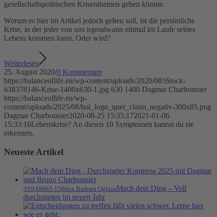
gesellschaftspolitischen Krisenthemen geben könnte.
Worum es hier im Artikel jedoch gehen soll, ist die persönliche
Krise, in der jeder von uns irgendwann einmal im Laufe seines
Lebens kommen kann. Oder wird?
Weiterlesen
25. August 2020
/
0 Kommentare
https://balanceoflife.eu/wp-content/uploads/2020/08/iStock-
638378146-Krise-1400x630-1.jpg
630
1400
Dagmar Charbonnier
https://balanceoflife.eu/wp-
content/uploads/2025/08/bol_logo_quer_claim_negativ-300x85.png
Dagmar Charbonnier
2020-08-25 15:35:17
2021-01-06
15:33:16
Lebenskrise? An diesen 10 Symptomen kannst du sie
erkennen.
Neueste Artikel
Mach dein Ding – Voll
3Y0A9665-1500px Barbara Oglaza
durchstarten im neuen Jahr