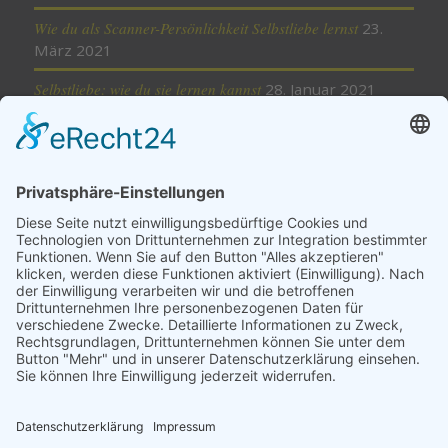
Wie du als Scanner-Persönlichkeit Selbstliebe lernst
23.
März 2021
Selbstliebe: wie du sie lernen kannst
28. Januar 2021
Minimalismus – weniger ist mehr
18. November 2020
Cookie-Einstellungen
Kategorien
Mindset
Selbstliebe
Selbstverantwortung
Selbstvertrauen