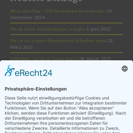
Mach dein Ding – Voll durchstarten im neuen Jahr
25.
Dezember 2024
Wie du lernst, Entscheidungen zu treffen
9. Juni 2022
Wie du als Scanner-Persönlichkeit Selbstliebe lernst
23.
März 2021
Selbstliebe: wie du sie lernen kannst
28. Januar 2021
Minimalismus – weniger ist mehr
18. November 2020
Cookie-Einstellungen
Kategorien