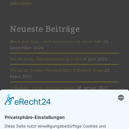
Neueste Beiträge
Mach dein Ding – Voll durchstarten im neuen Jahr
25.
Dezember 2024
Wie du lernst, Entscheidungen zu treffen
9. Juni 2022
Wie du als Scanner-Persönlichkeit Selbstliebe lernst
23.
März 2021
Selbstliebe: wie du sie lernen kannst
28. Januar 2021
Minimalismus – weniger ist mehr
18. November 2020
Cookie-Einstellungen